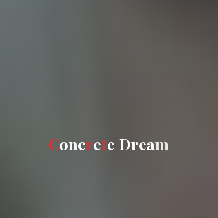
C
o
n
c
r
e
e
t
e
D
r
a
e
a
m